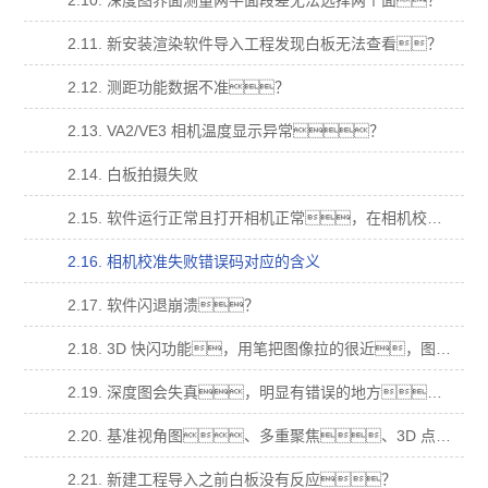
2.10. 深度图界面测量两平面段差无法选择两个面？
2.11. 新安装渲染软件导入工程发现白板无法查看？
2.12. 测距功能数据不准？
2.13. VA2/VE3 相机温度显示异常？
2.14. 白板拍摄失败
2.15. 软件运行正常且打开相机正常，在相机校准拍摄时，提示“拍摄失败”，错 误码“14”
2.16. 相机校准失败错误码对应的含义
2.17. 软件闪退崩溃？
2.18. 3D 快闪功能，用笔把图像拉的很近，图像会消失(跳出美女污视频)无法在拖拉回 来；
2.19. 深度图会失真，明显有错误的地方，在多视角、基准视角、多重聚焦，明显 有本不属于样品的结果？
2.20. 基准视角图、多重聚焦、3D 点云图都为纯白，深度图为最低颜色纯色？
2.21. 新建工程导入之前白板没有反应？