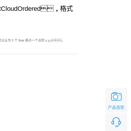
tCloudOrdered，格式
为 3 个 float 表示一个点的 x,y,z。
产品选型